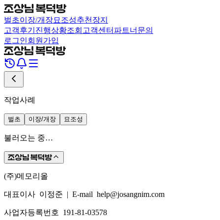
벌초
이장/개장
묘조성
추천장지
고객후기
진행상황조회
고객센터
파트너문의
로그인
회원가입
작업사례
벌초
이장/개장
묘조성
불러오는 중…
(주)메모리올
대표이사 이정준
|
E-mail help@josangnim.com
사업자등록번호 191-81-03578