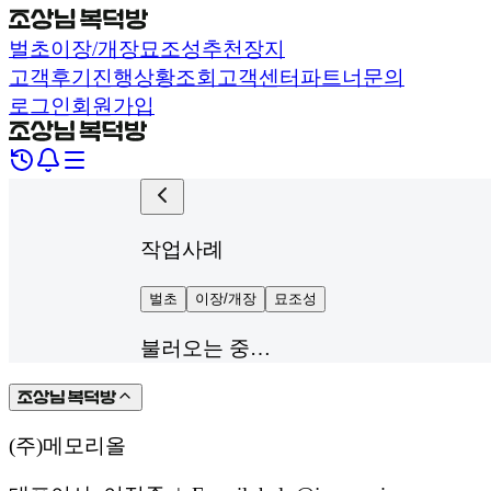
벌초
이장/개장
묘조성
추천장지
고객후기
진행상황조회
고객센터
파트너문의
로그인
회원가입
작업사례
벌초
이장/개장
묘조성
불러오는 중…
(주)메모리올