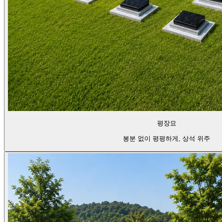
평장묘
봉분 없이 평평하게, 상석 위주