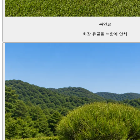
봉안묘
화장 유골을 석함에 안치