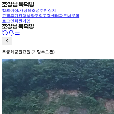
벌초
이장/개장
묘조성
추천장지
고객후기
진행상황조회
고객센터
파트너문의
로그인
회원가입
무궁화공원묘원 (가람추모관)