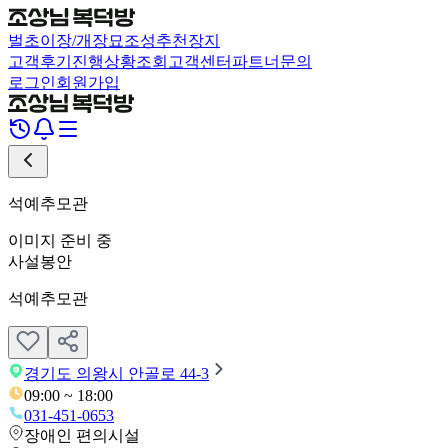
벌초
이장/개장
묘조성
추천장지
고객후기
진행상황조회
고객센터
파트너문의
로그인
회원가입
석예추모관
이미지 준비 중
사설
봉안
석예추모관
경기도 의왕시 안골로 44-3
09:00 ~ 18:00
031-451-0653
장애인 편의시설