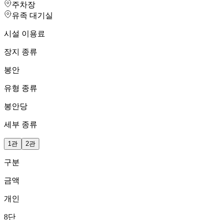
주차장
유족 대기실
시설 이용료
장지 종류
봉안
유형 종류
봉안당
세부 종류
1관
2관
구분
금액
개인
8단