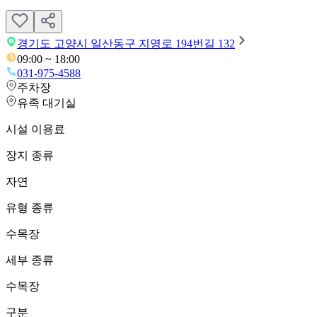
경기도 고양시 일산동구 지영로 194번길 132
09:00 ~ 18:00
031-975-4588
주차장
유족 대기실
시설 이용료
장지 종류
자연
유형 종류
수목장
세부 종류
수목장
구분