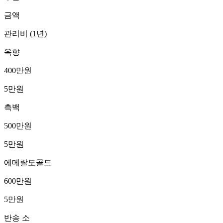
금액
관리비 (1년)
옥향
400만원
5만원
측백
500만원
5만원
에메랄도골드
600만원
5만원
반송 소