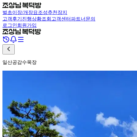
벌초
이장/개장
묘조성
추천장지
고객후기
진행상황조회
고객센터
파트너문의
로그인
회원가입
일산공감수목장