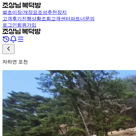
벌초
이장/개장
묘조성
추천장지
고객후기
진행상황조회
고객센터
파트너문의
로그인
회원가입
자하연 포천