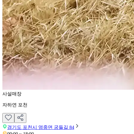
사설
매장
자하연 포천
경기도 포천시 영중면 궁들길 84
09:00 ~ 18:00