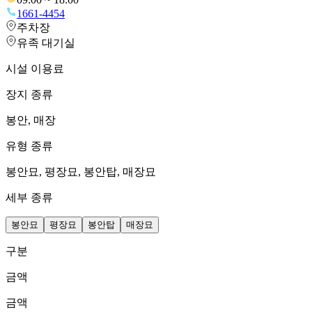
1661-4454
주차장
유족 대기실
시설 이용료
장지 종류
봉안, 매장
유형 종류
봉안묘, 평장묘, 봉안탑, 매장묘
세부 종류
봉안묘
평장묘
봉안탑
매장묘
구분
금액
금액